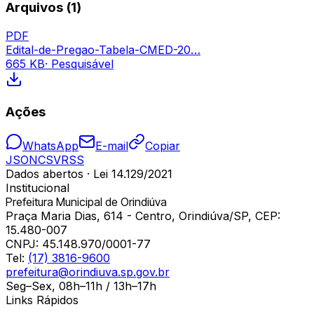
Arquivos (
1
)
PDF
Edital-de-Pregao-Tabela-CMED-20…
665 KB
· Pesquisável
Ações
WhatsApp
E-mail
Copiar
JSON
CSV
RSS
Dados abertos · Lei 14.129/2021
Institucional
Prefeitura Municipal de Orindiúva
Praça Maria Dias, 614 - Centro, Orindiúva/SP, CEP:
15.480-007
CNPJ:
45.148.970/0001-77
Tel:
(17) 3816-9600
prefeitura@orindiuva.sp.gov.br
Seg–Sex, 08h–11h / 13h–17h
Links Rápidos