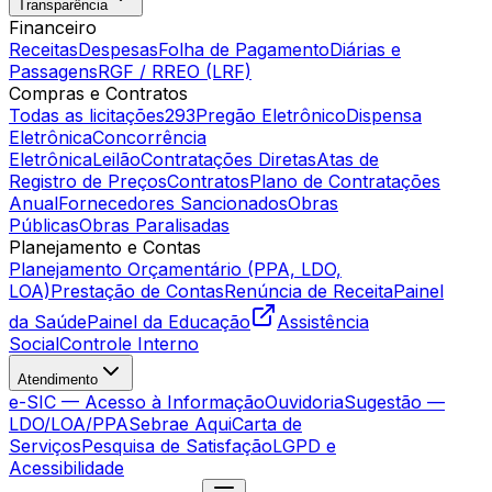
Transparência
Financeiro
Receitas
Despesas
Folha de Pagamento
Diárias e
Passagens
RGF / RREO (LRF)
Compras e Contratos
Todas as licitações
293
Pregão Eletrônico
Dispensa
Eletrônica
Concorrência
Eletrônica
Leilão
Contratações Diretas
Atas de
Registro de Preços
Contratos
Plano de Contratações
Anual
Fornecedores Sancionados
Obras
Públicas
Obras Paralisadas
Planejamento e Contas
Planejamento Orçamentário (PPA, LDO,
LOA)
Prestação de Contas
Renúncia de Receita
Painel
da Saúde
Painel da Educação
Assistência
Social
Controle Interno
Atendimento
e-SIC — Acesso à Informação
Ouvidoria
Sugestão —
LDO/LOA/PPA
Sebrae Aqui
Carta de
Serviços
Pesquisa de Satisfação
LGPD e
Acessibilidade