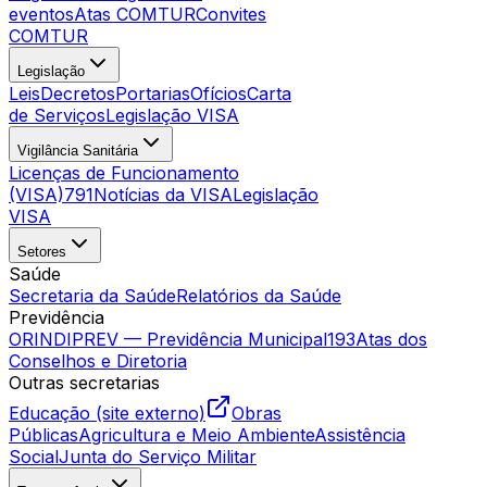
eventos
Atas COMTUR
Convites
COMTUR
Legislação
Leis
Decretos
Portarias
Ofícios
Carta
de Serviços
Legislação VISA
Vigilância Sanitária
Licenças de Funcionamento
(VISA)
791
Notícias da VISA
Legislação
VISA
Setores
Saúde
Secretaria da Saúde
Relatórios da Saúde
Previdência
ORINDIPREV — Previdência Municipal
193
Atas dos
Conselhos e Diretoria
Outras secretarias
Educação (site externo)
Obras
Públicas
Agricultura e Meio Ambiente
Assistência
Social
Junta do Serviço Militar