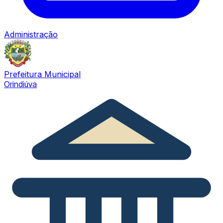
Administração
Prefeitura Municipal
Orindiúva