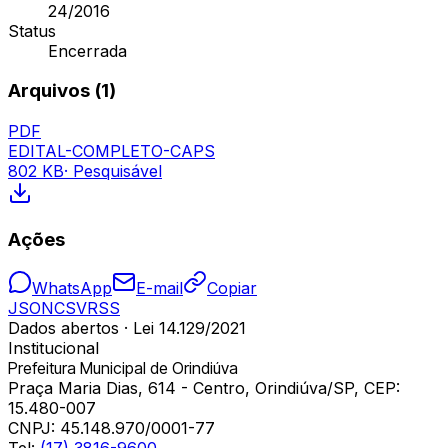
24/2016
Status
Encerrada
Arquivos (
1
)
PDF
EDITAL-COMPLETO-CAPS
802 KB
· Pesquisável
Ações
WhatsApp
E-mail
Copiar
JSON
CSV
RSS
Dados abertos · Lei 14.129/2021
Institucional
Prefeitura Municipal de Orindiúva
Praça Maria Dias, 614 - Centro, Orindiúva/SP, CEP:
15.480-007
CNPJ:
45.148.970/0001-77
Tel:
(17) 3816-9600