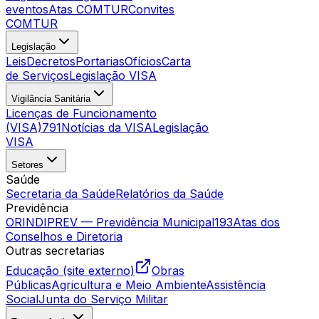
eventos
Atas COMTUR
Convites
COMTUR
Legislação
Leis
Decretos
Portarias
Ofícios
Carta
de Serviços
Legislação VISA
Vigilância Sanitária
Licenças de Funcionamento
(VISA)
791
Notícias da VISA
Legislação
VISA
Setores
Saúde
Secretaria da Saúde
Relatórios da Saúde
Previdência
ORINDIPREV — Previdência Municipal
193
Atas dos
Conselhos e Diretoria
Outras secretarias
Educação (site externo)
Obras
Públicas
Agricultura e Meio Ambiente
Assistência
Social
Junta do Serviço Militar