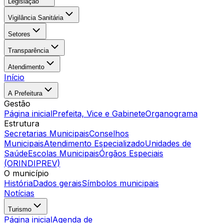
Legislação
Vigilância Sanitária
Setores
Transparência
Atendimento
Início
A Prefeitura
Gestão
Página inicial
Prefeita, Vice e Gabinete
Organograma
Estrutura
Secretarias Municipais
Conselhos
Municipais
Atendimento Especializado
Unidades de
Saúde
Escolas Municipais
Órgãos Especiais
(ORINDIPREV)
O município
História
Dados gerais
Símbolos municipais
Notícias
Turismo
Página inicial
Agenda de