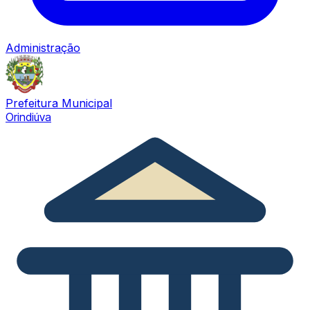
Administração
Prefeitura Municipal
Orindiúva