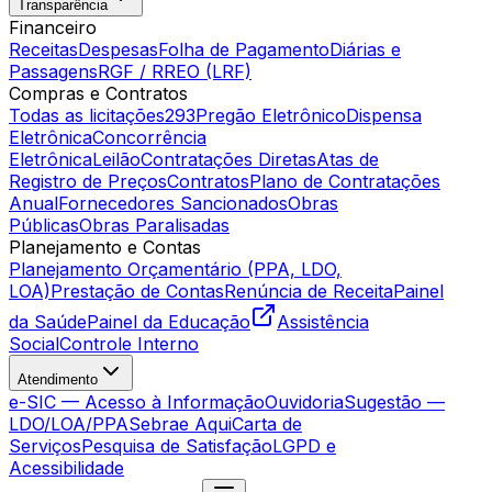
Transparência
Financeiro
Receitas
Despesas
Folha de Pagamento
Diárias e
Passagens
RGF / RREO (LRF)
Compras e Contratos
Todas as licitações
293
Pregão Eletrônico
Dispensa
Eletrônica
Concorrência
Eletrônica
Leilão
Contratações Diretas
Atas de
Registro de Preços
Contratos
Plano de Contratações
Anual
Fornecedores Sancionados
Obras
Públicas
Obras Paralisadas
Planejamento e Contas
Planejamento Orçamentário (PPA, LDO,
LOA)
Prestação de Contas
Renúncia de Receita
Painel
da Saúde
Painel da Educação
Assistência
Social
Controle Interno
Atendimento
e-SIC — Acesso à Informação
Ouvidoria
Sugestão —
LDO/LOA/PPA
Sebrae Aqui
Carta de
Serviços
Pesquisa de Satisfação
LGPD e
Acessibilidade