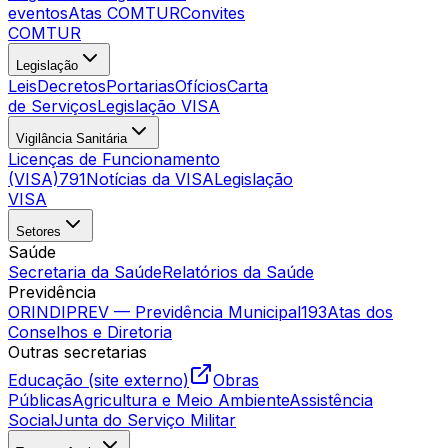
eventos
Atas COMTUR
Convites
COMTUR
Legislação
Leis
Decretos
Portarias
Ofícios
Carta
de Serviços
Legislação VISA
Vigilância Sanitária
Licenças de Funcionamento
(VISA)
791
Notícias da VISA
Legislação
VISA
Setores
Saúde
Secretaria da Saúde
Relatórios da Saúde
Previdência
ORINDIPREV — Previdência Municipal
193
Atas dos
Conselhos e Diretoria
Outras secretarias
Educação (site externo)
Obras
Públicas
Agricultura e Meio Ambiente
Assistência
Social
Junta do Serviço Militar