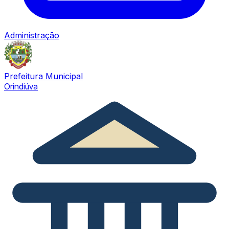
Administração
Prefeitura Municipal
Orindiúva