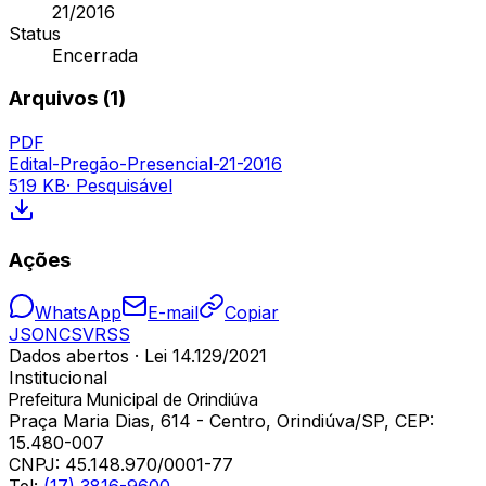
21/2016
Status
Encerrada
Arquivos (
1
)
PDF
Edital-Pregão-Presencial-21-2016
519 KB
· Pesquisável
Ações
WhatsApp
E-mail
Copiar
JSON
CSV
RSS
Dados abertos · Lei 14.129/2021
Institucional
Prefeitura Municipal de Orindiúva
Praça Maria Dias, 614 - Centro, Orindiúva/SP, CEP:
15.480-007
CNPJ:
45.148.970/0001-77
Tel:
(17) 3816-9600