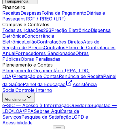
Transparência
Financeiro
Receitas
Despesas
Folha de Pagamento
Diárias e
Passagens
RGF / RREO (LRF)
Compras e Contratos
Todas as licitações
293
Pregão Eletrônico
Dispensa
Eletrônica
Concorrência
Eletrônica
Leilão
Contratações Diretas
Atas de
Registro de Preços
Contratos
Plano de Contratações
Anual
Fornecedores Sancionados
Obras
Públicas
Obras Paralisadas
Planejamento e Contas
Planejamento Orçamentário (PPA, LDO,
LOA)
Prestação de Contas
Renúncia de Receita
Painel
da Saúde
Painel da Educação
Assistência
Social
Controle Interno
Atendimento
e-SIC — Acesso à Informação
Ouvidoria
Sugestão —
LDO/LOA/PPA
Sebrae Aqui
Carta de
Serviços
Pesquisa de Satisfação
LGPD e
Acessibilidade