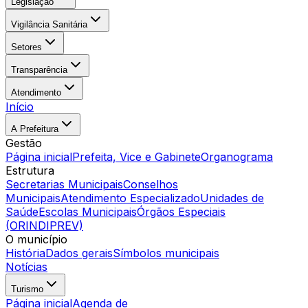
Legislação
Vigilância Sanitária
Setores
Transparência
Atendimento
Início
A Prefeitura
Gestão
Página inicial
Prefeita, Vice e Gabinete
Organograma
Estrutura
Secretarias Municipais
Conselhos
Municipais
Atendimento Especializado
Unidades de
Saúde
Escolas Municipais
Órgãos Especiais
(ORINDIPREV)
O município
História
Dados gerais
Símbolos municipais
Notícias
Turismo
Página inicial
Agenda de