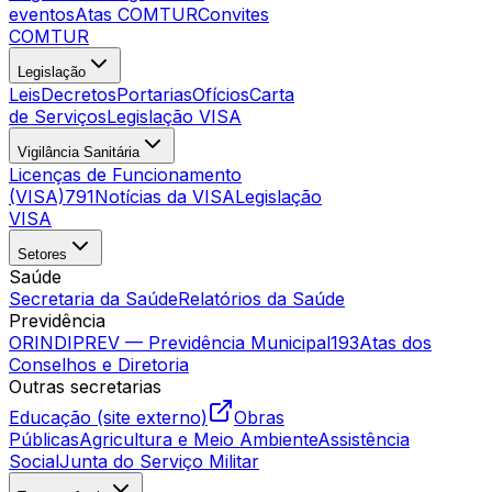
eventos
Atas COMTUR
Convites
COMTUR
Legislação
Leis
Decretos
Portarias
Ofícios
Carta
de Serviços
Legislação VISA
Vigilância Sanitária
Licenças de Funcionamento
(VISA)
791
Notícias da VISA
Legislação
VISA
Setores
Saúde
Secretaria da Saúde
Relatórios da Saúde
Previdência
ORINDIPREV — Previdência Municipal
193
Atas dos
Conselhos e Diretoria
Outras secretarias
Educação (site externo)
Obras
Públicas
Agricultura e Meio Ambiente
Assistência
Social
Junta do Serviço Militar