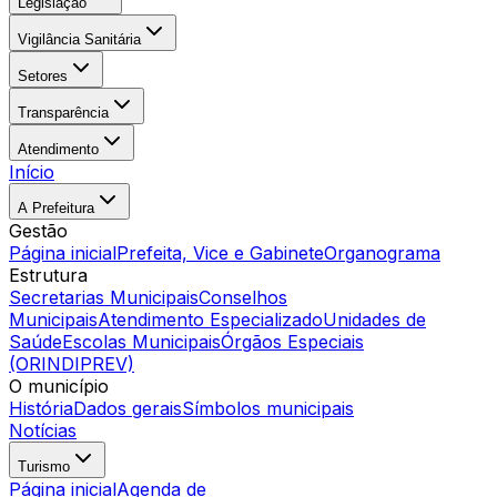
Legislação
Vigilância Sanitária
Setores
Transparência
Atendimento
Início
A Prefeitura
Gestão
Página inicial
Prefeita, Vice e Gabinete
Organograma
Estrutura
Secretarias Municipais
Conselhos
Municipais
Atendimento Especializado
Unidades de
Saúde
Escolas Municipais
Órgãos Especiais
(ORINDIPREV)
O município
História
Dados gerais
Símbolos municipais
Notícias
Turismo
Página inicial
Agenda de