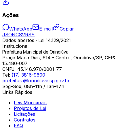
Ações
WhatsApp
E-mail
Copiar
JSON
CSV
RSS
Dados abertos · Lei 14.129/2021
Institucional
Prefeitura Municipal de Orindiúva
Praça Maria Dias, 614 - Centro, Orindiúva/SP, CEP:
15.480-007
CNPJ:
45.148.970/0001-77
Tel:
(17) 3816-9600
prefeitura@orindiuva.sp.gov.br
Seg–Sex, 08h–11h / 13h–17h
Links Rápidos
Leis Municipais
Projetos de Lei
Licitações
Contratos
FAQ