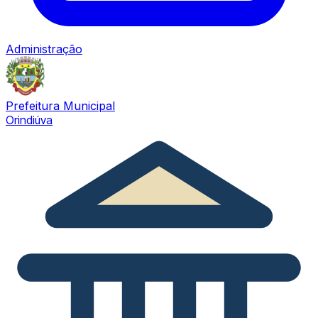
Administração
Prefeitura Municipal
Orindiúva