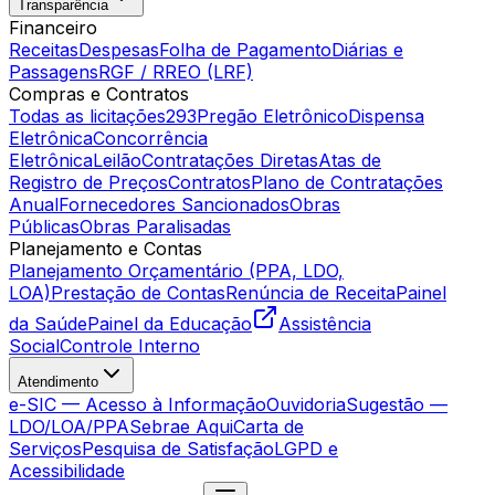
Transparência
Financeiro
Receitas
Despesas
Folha de Pagamento
Diárias e
Passagens
RGF / RREO (LRF)
Compras e Contratos
Todas as licitações
293
Pregão Eletrônico
Dispensa
Eletrônica
Concorrência
Eletrônica
Leilão
Contratações Diretas
Atas de
Registro de Preços
Contratos
Plano de Contratações
Anual
Fornecedores Sancionados
Obras
Públicas
Obras Paralisadas
Planejamento e Contas
Planejamento Orçamentário (PPA, LDO,
LOA)
Prestação de Contas
Renúncia de Receita
Painel
da Saúde
Painel da Educação
Assistência
Social
Controle Interno
Atendimento
e-SIC — Acesso à Informação
Ouvidoria
Sugestão —
LDO/LOA/PPA
Sebrae Aqui
Carta de
Serviços
Pesquisa de Satisfação
LGPD e
Acessibilidade