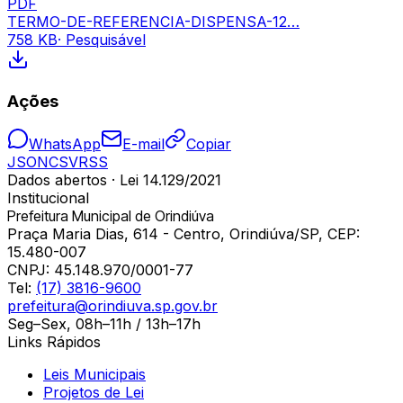
PDF
TERMO-DE-REFERENCIA-DISPENSA-12…
758 KB
· Pesquisável
Ações
WhatsApp
E-mail
Copiar
JSON
CSV
RSS
Dados abertos · Lei 14.129/2021
Institucional
Prefeitura Municipal de Orindiúva
Praça Maria Dias, 614 - Centro, Orindiúva/SP, CEP:
15.480-007
CNPJ:
45.148.970/0001-77
Tel:
(17) 3816-9600
prefeitura@orindiuva.sp.gov.br
Seg–Sex, 08h–11h / 13h–17h
Links Rápidos
Leis Municipais
Projetos de Lei