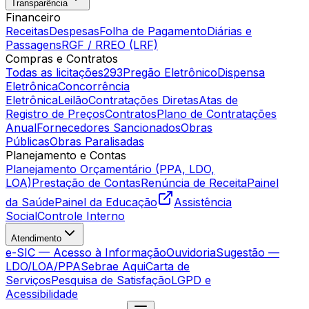
Transparência
Financeiro
Receitas
Despesas
Folha de Pagamento
Diárias e
Passagens
RGF / RREO (LRF)
Compras e Contratos
Todas as licitações
293
Pregão Eletrônico
Dispensa
Eletrônica
Concorrência
Eletrônica
Leilão
Contratações Diretas
Atas de
Registro de Preços
Contratos
Plano de Contratações
Anual
Fornecedores Sancionados
Obras
Públicas
Obras Paralisadas
Planejamento e Contas
Planejamento Orçamentário (PPA, LDO,
LOA)
Prestação de Contas
Renúncia de Receita
Painel
da Saúde
Painel da Educação
Assistência
Social
Controle Interno
Atendimento
e-SIC — Acesso à Informação
Ouvidoria
Sugestão —
LDO/LOA/PPA
Sebrae Aqui
Carta de
Serviços
Pesquisa de Satisfação
LGPD e
Acessibilidade