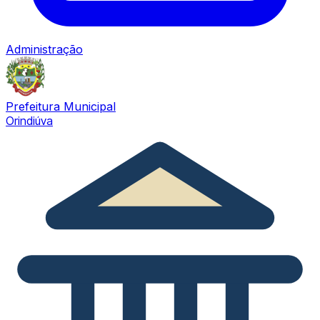
Administração
Prefeitura Municipal
Orindiúva