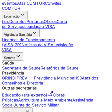
eventos
Atas COMTUR
Convites
COMTUR
Legislação
Leis
Decretos
Portarias
Ofícios
Carta
de Serviços
Legislação VISA
Vigilância Sanitária
Licenças de Funcionamento
(VISA)
791
Notícias da VISA
Legislação
VISA
Setores
Saúde
Secretaria da Saúde
Relatórios da Saúde
Previdência
ORINDIPREV — Previdência Municipal
193
Atas dos
Conselhos e Diretoria
Outras secretarias
Educação (site externo)
Obras
Públicas
Agricultura e Meio Ambiente
Assistência
Social
Junta do Serviço Militar