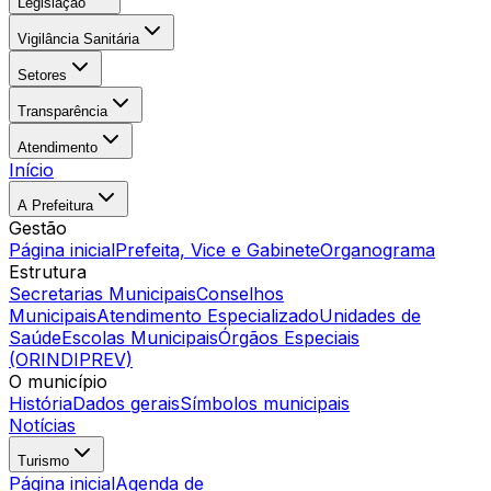
Legislação
Vigilância Sanitária
Setores
Transparência
Atendimento
Início
A Prefeitura
Gestão
Página inicial
Prefeita, Vice e Gabinete
Organograma
Estrutura
Secretarias Municipais
Conselhos
Municipais
Atendimento Especializado
Unidades de
Saúde
Escolas Municipais
Órgãos Especiais
(ORINDIPREV)
O município
História
Dados gerais
Símbolos municipais
Notícias
Turismo
Página inicial
Agenda de