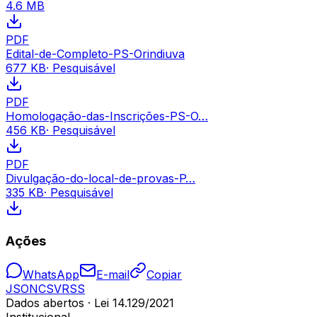
4.6 MB
PDF
Edital-de-Completo-PS-Orindiuva
677 KB
· Pesquisável
PDF
Homologação-das-Inscrições-PS-O…
456 KB
· Pesquisável
PDF
Divulgação-do-local-de-provas-P…
335 KB
· Pesquisável
Ações
WhatsApp
E-mail
Copiar
JSON
CSV
RSS
Dados abertos · Lei 14.129/2021