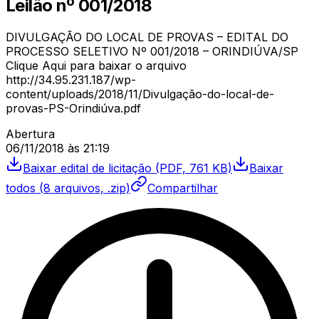
Leilão
nº
001/2018
DIVULGAÇÃO DO LOCAL DE PROVAS – EDITAL DO
PROCESSO SELETIVO Nº 001/2018 – ORINDIÚVA/SP
Clique Aqui para baixar o arquivo
http://34.95.231.187/wp-
content/uploads/2018/11/Divulgação-do-local-de-
provas-PS-Orindiúva.pdf
Abertura
06/11/2018
às
21:19
Baixar
edital de licitação
(PDF, 761 KB)
Baixar
todos (
8
arquivos, .zip)
Compartilhar