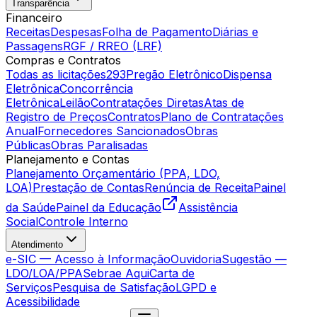
Transparência
Financeiro
Receitas
Despesas
Folha de Pagamento
Diárias e
Passagens
RGF / RREO (LRF)
Compras e Contratos
Todas as licitações
293
Pregão Eletrônico
Dispensa
Eletrônica
Concorrência
Eletrônica
Leilão
Contratações Diretas
Atas de
Registro de Preços
Contratos
Plano de Contratações
Anual
Fornecedores Sancionados
Obras
Públicas
Obras Paralisadas
Planejamento e Contas
Planejamento Orçamentário (PPA, LDO,
LOA)
Prestação de Contas
Renúncia de Receita
Painel
da Saúde
Painel da Educação
Assistência
Social
Controle Interno
Atendimento
e-SIC — Acesso à Informação
Ouvidoria
Sugestão —
LDO/LOA/PPA
Sebrae Aqui
Carta de
Serviços
Pesquisa de Satisfação
LGPD e
Acessibilidade