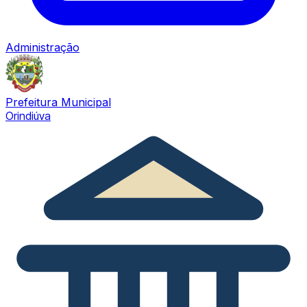
Administração
Prefeitura Municipal
Orindiúva