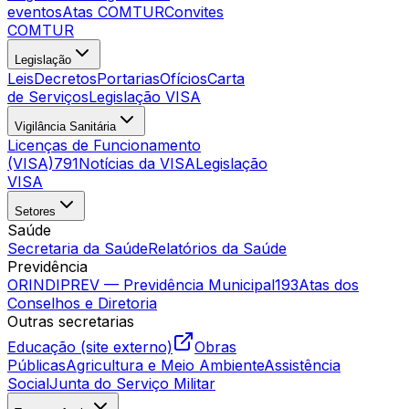
eventos
Atas COMTUR
Convites
COMTUR
Legislação
Leis
Decretos
Portarias
Ofícios
Carta
de Serviços
Legislação VISA
Vigilância Sanitária
Licenças de Funcionamento
(VISA)
791
Notícias da VISA
Legislação
VISA
Setores
Saúde
Secretaria da Saúde
Relatórios da Saúde
Previdência
ORINDIPREV — Previdência Municipal
193
Atas dos
Conselhos e Diretoria
Outras secretarias
Educação (site externo)
Obras
Públicas
Agricultura e Meio Ambiente
Assistência
Social
Junta do Serviço Militar