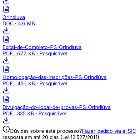
Orindiuva
DOC
·
4.6 MB
Edital-de-Completo-PS-Orindiuva
PDF
·
677 KB
· Pesquisável
Homologação-das-Inscrições-PS-Orindiúva
PDF
·
456 KB
· Pesquisável
Divulgação-do-local-de-provas-PS-Orindiúva
PDF
·
335 KB
· Pesquisável
Dúvidas sobre este processo?
Fazer pedido via e-SIC
·
resposta em até 20 dias (Lei 12.527/2011)