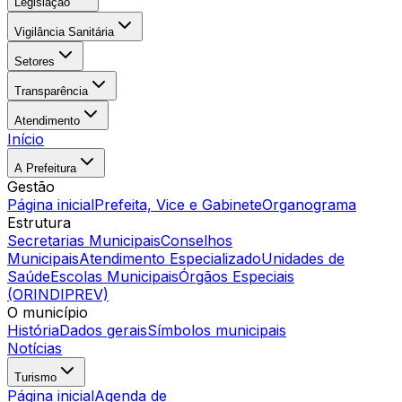
Legislação
Vigilância Sanitária
Setores
Transparência
Atendimento
Início
A Prefeitura
Gestão
Página inicial
Prefeita, Vice e Gabinete
Organograma
Estrutura
Secretarias Municipais
Conselhos
Municipais
Atendimento Especializado
Unidades de
Saúde
Escolas Municipais
Órgãos Especiais
(ORINDIPREV)
O município
História
Dados gerais
Símbolos municipais
Notícias
Turismo
Página inicial
Agenda de