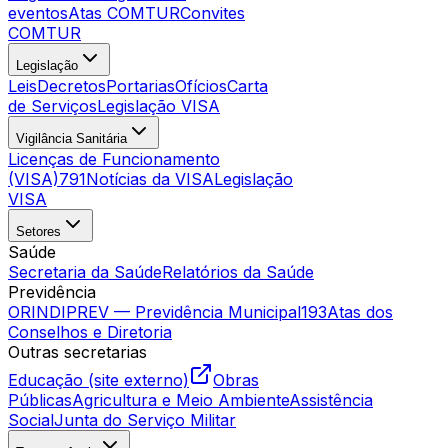
eventos
Atas COMTUR
Convites
COMTUR
Legislação
Leis
Decretos
Portarias
Ofícios
Carta
de Serviços
Legislação VISA
Vigilância Sanitária
Licenças de Funcionamento
(VISA)
791
Notícias da VISA
Legislação
VISA
Setores
Saúde
Secretaria da Saúde
Relatórios da Saúde
Previdência
ORINDIPREV — Previdência Municipal
193
Atas dos
Conselhos e Diretoria
Outras secretarias
Educação (site externo)
Obras
Públicas
Agricultura e Meio Ambiente
Assistência
Social
Junta do Serviço Militar