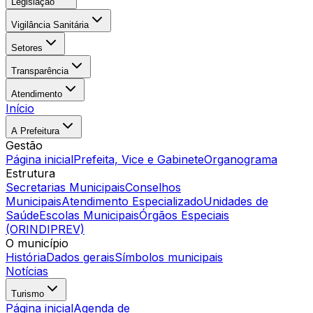
Legislação
Vigilância Sanitária
Setores
Transparência
Atendimento
Início
A Prefeitura
Gestão
Página inicial
Prefeita, Vice e Gabinete
Organograma
Estrutura
Secretarias Municipais
Conselhos
Municipais
Atendimento Especializado
Unidades de
Saúde
Escolas Municipais
Órgãos Especiais
(ORINDIPREV)
O município
História
Dados gerais
Símbolos municipais
Notícias
Turismo
Página inicial
Agenda de