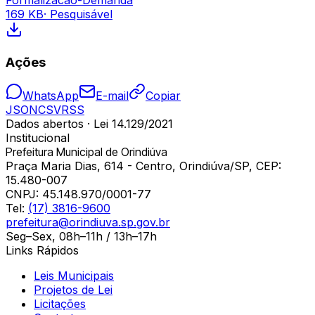
169 KB
· Pesquisável
Ações
WhatsApp
E-mail
Copiar
JSON
CSV
RSS
Dados abertos · Lei 14.129/2021
Institucional
Prefeitura Municipal de Orindiúva
Praça Maria Dias, 614 - Centro, Orindiúva/SP, CEP:
15.480-007
CNPJ:
45.148.970/0001-77
Tel:
(17) 3816-9600
prefeitura@orindiuva.sp.gov.br
Seg–Sex, 08h–11h / 13h–17h
Links Rápidos
Leis Municipais
Projetos de Lei
Licitações