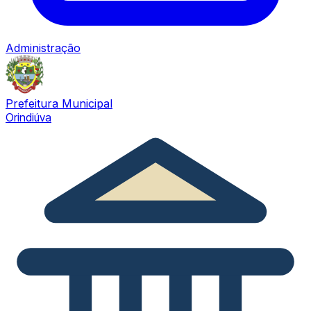
Administração
Prefeitura Municipal
Orindiúva