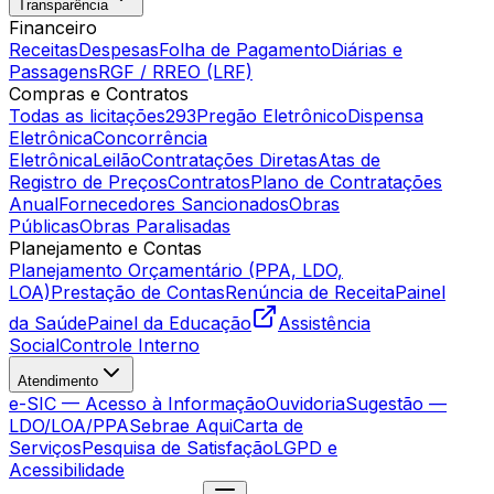
Transparência
Financeiro
Receitas
Despesas
Folha de Pagamento
Diárias e
Passagens
RGF / RREO (LRF)
Compras e Contratos
Todas as licitações
293
Pregão Eletrônico
Dispensa
Eletrônica
Concorrência
Eletrônica
Leilão
Contratações Diretas
Atas de
Registro de Preços
Contratos
Plano de Contratações
Anual
Fornecedores Sancionados
Obras
Públicas
Obras Paralisadas
Planejamento e Contas
Planejamento Orçamentário (PPA, LDO,
LOA)
Prestação de Contas
Renúncia de Receita
Painel
da Saúde
Painel da Educação
Assistência
Social
Controle Interno
Atendimento
e-SIC — Acesso à Informação
Ouvidoria
Sugestão —
LDO/LOA/PPA
Sebrae Aqui
Carta de
Serviços
Pesquisa de Satisfação
LGPD e
Acessibilidade