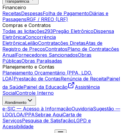
Transparência
Financeiro
Receitas
Despesas
Folha de Pagamento
Diárias e
Passagens
RGF / RREO (LRF)
Compras e Contratos
Todas as licitações
293
Pregão Eletrônico
Dispensa
Eletrônica
Concorrência
Eletrônica
Leilão
Contratações Diretas
Atas de
Registro de Preços
Contratos
Plano de Contratações
Anual
Fornecedores Sancionados
Obras
Públicas
Obras Paralisadas
Planejamento e Contas
Planejamento Orçamentário (PPA, LDO,
LOA)
Prestação de Contas
Renúncia de Receita
Painel
da Saúde
Painel da Educação
Assistência
Social
Controle Interno
Atendimento
e-SIC — Acesso à Informação
Ouvidoria
Sugestão —
LDO/LOA/PPA
Sebrae Aqui
Carta de
Serviços
Pesquisa de Satisfação
LGPD e
Acessibilidade