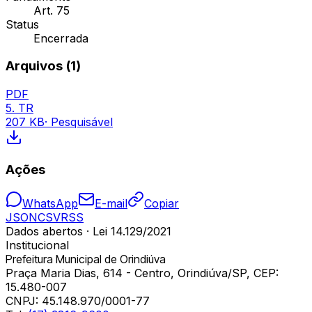
Art. 75
Status
Encerrada
Arquivos (
1
)
PDF
5. TR
207 KB
· Pesquisável
Ações
WhatsApp
E-mail
Copiar
JSON
CSV
RSS
Dados abertos · Lei 14.129/2021
Institucional
Prefeitura Municipal de Orindiúva
Praça Maria Dias, 614 - Centro, Orindiúva/SP, CEP:
15.480-007
CNPJ:
45.148.970/0001-77