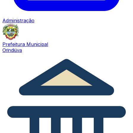
Administração
Prefeitura Municipal
Orindiúva