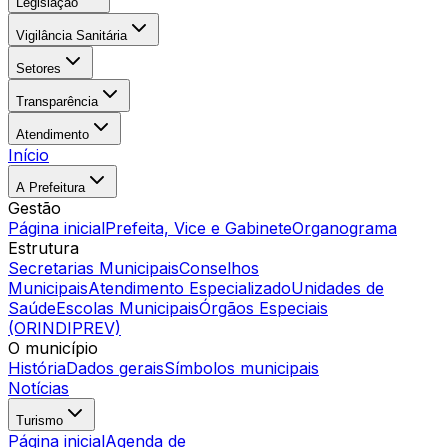
Legislação
Vigilância Sanitária
Setores
Transparência
Atendimento
Início
A Prefeitura
Gestão
Página inicial
Prefeita, Vice e Gabinete
Organograma
Estrutura
Secretarias Municipais
Conselhos
Municipais
Atendimento Especializado
Unidades de
Saúde
Escolas Municipais
Órgãos Especiais
(ORINDIPREV)
O município
História
Dados gerais
Símbolos municipais
Notícias
Turismo
Página inicial
Agenda de