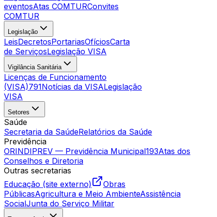
eventos
Atas COMTUR
Convites
COMTUR
Legislação
Leis
Decretos
Portarias
Ofícios
Carta
de Serviços
Legislação VISA
Vigilância Sanitária
Licenças de Funcionamento
(VISA)
791
Notícias da VISA
Legislação
VISA
Setores
Saúde
Secretaria da Saúde
Relatórios da Saúde
Previdência
ORINDIPREV — Previdência Municipal
193
Atas dos
Conselhos e Diretoria
Outras secretarias
Educação (site externo)
Obras
Públicas
Agricultura e Meio Ambiente
Assistência
Social
Junta do Serviço Militar