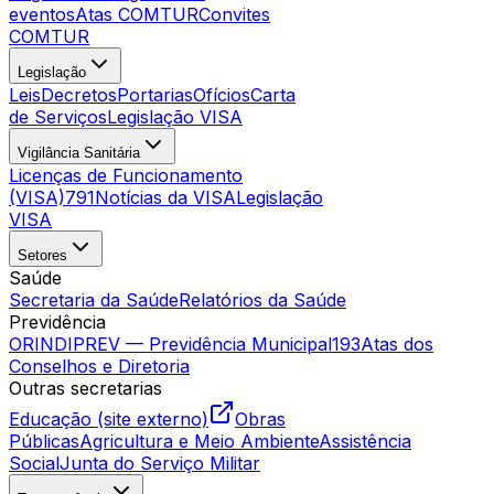
eventos
Atas COMTUR
Convites
COMTUR
Legislação
Leis
Decretos
Portarias
Ofícios
Carta
de Serviços
Legislação VISA
Vigilância Sanitária
Licenças de Funcionamento
(VISA)
791
Notícias da VISA
Legislação
VISA
Setores
Saúde
Secretaria da Saúde
Relatórios da Saúde
Previdência
ORINDIPREV — Previdência Municipal
193
Atas dos
Conselhos e Diretoria
Outras secretarias
Educação (site externo)
Obras
Públicas
Agricultura e Meio Ambiente
Assistência
Social
Junta do Serviço Militar