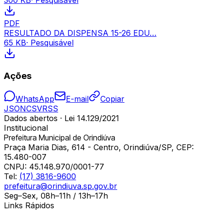
PDF
RESULTADO DA DISPENSA 15-26 EDU…
65 KB
· Pesquisável
Ações
WhatsApp
E-mail
Copiar
JSON
CSV
RSS
Dados abertos · Lei 14.129/2021
Institucional
Prefeitura Municipal de Orindiúva
Praça Maria Dias, 614 - Centro, Orindiúva/SP, CEP:
15.480-007
CNPJ:
45.148.970/0001-77
Tel:
(17) 3816-9600
prefeitura@orindiuva.sp.gov.br
Seg–Sex, 08h–11h / 13h–17h
Links Rápidos