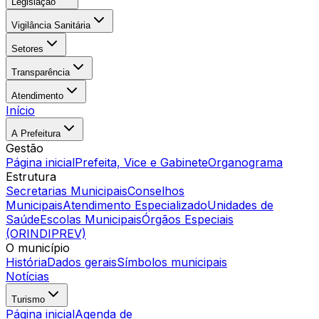
Legislação
Vigilância Sanitária
Setores
Transparência
Atendimento
Início
A Prefeitura
Gestão
Página inicial
Prefeita, Vice e Gabinete
Organograma
Estrutura
Secretarias Municipais
Conselhos
Municipais
Atendimento Especializado
Unidades de
Saúde
Escolas Municipais
Órgãos Especiais
(ORINDIPREV)
O município
História
Dados gerais
Símbolos municipais
Notícias
Turismo
Página inicial
Agenda de