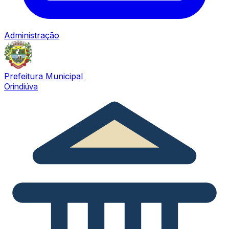
Administração
Prefeitura Municipal
Orindiúva