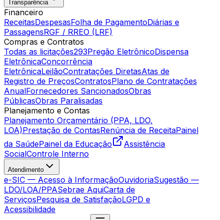
Transparência
Financeiro
Receitas
Despesas
Folha de Pagamento
Diárias e
Passagens
RGF / RREO (LRF)
Compras e Contratos
Todas as licitações
293
Pregão Eletrônico
Dispensa
Eletrônica
Concorrência
Eletrônica
Leilão
Contratações Diretas
Atas de
Registro de Preços
Contratos
Plano de Contratações
Anual
Fornecedores Sancionados
Obras
Públicas
Obras Paralisadas
Planejamento e Contas
Planejamento Orçamentário (PPA, LDO,
LOA)
Prestação de Contas
Renúncia de Receita
Painel
da Saúde
Painel da Educação
Assistência
Social
Controle Interno
Atendimento
e-SIC — Acesso à Informação
Ouvidoria
Sugestão —
LDO/LOA/PPA
Sebrae Aqui
Carta de
Serviços
Pesquisa de Satisfação
LGPD e
Acessibilidade