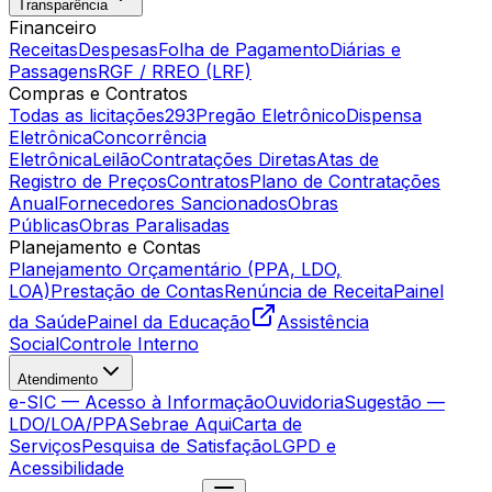
Transparência
Financeiro
Receitas
Despesas
Folha de Pagamento
Diárias e
Passagens
RGF / RREO (LRF)
Compras e Contratos
Todas as licitações
293
Pregão Eletrônico
Dispensa
Eletrônica
Concorrência
Eletrônica
Leilão
Contratações Diretas
Atas de
Registro de Preços
Contratos
Plano de Contratações
Anual
Fornecedores Sancionados
Obras
Públicas
Obras Paralisadas
Planejamento e Contas
Planejamento Orçamentário (PPA, LDO,
LOA)
Prestação de Contas
Renúncia de Receita
Painel
da Saúde
Painel da Educação
Assistência
Social
Controle Interno
Atendimento
e-SIC — Acesso à Informação
Ouvidoria
Sugestão —
LDO/LOA/PPA
Sebrae Aqui
Carta de
Serviços
Pesquisa de Satisfação
LGPD e
Acessibilidade