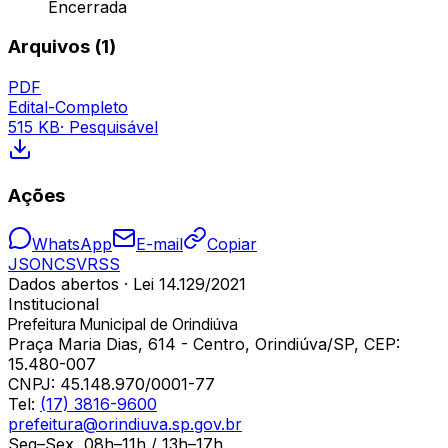
Encerrada
Arquivos (
1
)
PDF
Edital-Completo
515 KB
· Pesquisável
Ações
WhatsApp
E-mail
Copiar
JSON
CSV
RSS
Dados abertos · Lei 14.129/2021
Institucional
Prefeitura Municipal de Orindiúva
Praça Maria Dias, 614 - Centro, Orindiúva/SP, CEP:
15.480-007
CNPJ:
45.148.970/0001-77
Tel:
(17) 3816-9600
prefeitura@orindiuva.sp.gov.br
Seg–Sex, 08h–11h / 13h–17h