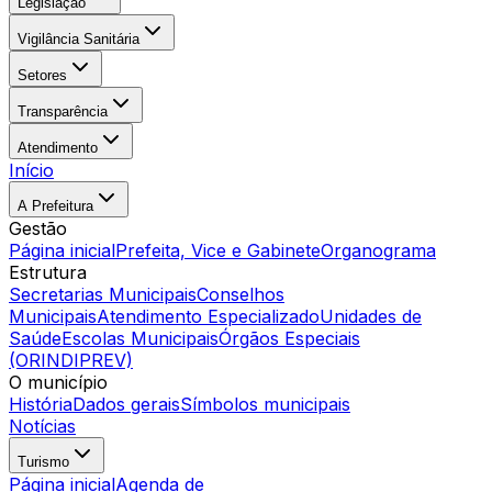
Legislação
Vigilância Sanitária
Setores
Transparência
Atendimento
Início
A Prefeitura
Gestão
Página inicial
Prefeita, Vice e Gabinete
Organograma
Estrutura
Secretarias Municipais
Conselhos
Municipais
Atendimento Especializado
Unidades de
Saúde
Escolas Municipais
Órgãos Especiais
(ORINDIPREV)
O município
História
Dados gerais
Símbolos municipais
Notícias
Turismo
Página inicial
Agenda de