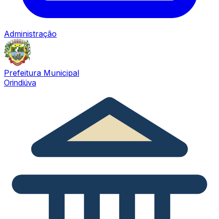
Administração
Prefeitura Municipal
Orindiúva