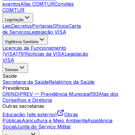
eventos
Atas COMTUR
Convites
COMTUR
Legislação
Leis
Decretos
Portarias
Ofícios
Carta
de Serviços
Legislação VISA
Vigilância Sanitária
Licenças de Funcionamento
(VISA)
791
Notícias da VISA
Legislação
VISA
Setores
Saúde
Secretaria da Saúde
Relatórios da Saúde
Previdência
ORINDIPREV — Previdência Municipal
193
Atas dos
Conselhos e Diretoria
Outras secretarias
Educação (site externo)
Obras
Públicas
Agricultura e Meio Ambiente
Assistência
Social
Junta do Serviço Militar