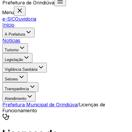
Prefeitura
de
Orindiúva
Menu
e-SIC
Ouvidoria
Início
A Prefeitura
Notícias
Turismo
Legislação
Vigilância Sanitária
Setores
Transparência
Atendimento
Prefeitura Municipal de Orindiúva
/
Licenças de
Funcionamento