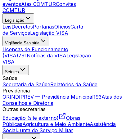
eventos
Atas COMTUR
Convites
COMTUR
Legislação
Leis
Decretos
Portarias
Ofícios
Carta
de Serviços
Legislação VISA
Vigilância Sanitária
Licenças de Funcionamento
(VISA)
791
Notícias da VISA
Legislação
VISA
Setores
Saúde
Secretaria da Saúde
Relatórios da Saúde
Previdência
ORINDIPREV — Previdência Municipal
193
Atas dos
Conselhos e Diretoria
Outras secretarias
Educação (site externo)
Obras
Públicas
Agricultura e Meio Ambiente
Assistência
Social
Junta do Serviço Militar