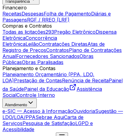
Transparência
Financeiro
Receitas
Despesas
Folha de Pagamento
Diárias e
Passagens
RGF / RREO (LRF)
Compras e Contratos
Todas as licitações
293
Pregão Eletrônico
Dispensa
Eletrônica
Concorrência
Eletrônica
Leilão
Contratações Diretas
Atas de
Registro de Preços
Contratos
Plano de Contratações
Anual
Fornecedores Sancionados
Obras
Públicas
Obras Paralisadas
Planejamento e Contas
Planejamento Orçamentário (PPA, LDO,
LOA)
Prestação de Contas
Renúncia de Receita
Painel
da Saúde
Painel da Educação
Assistência
Social
Controle Interno
Atendimento
e-SIC — Acesso à Informação
Ouvidoria
Sugestão —
LDO/LOA/PPA
Sebrae Aqui
Carta de
Serviços
Pesquisa de Satisfação
LGPD e
Acessibilidade