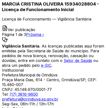
MARCIA CRISTINA OLIVEIRA 15934028804 -
Licença de Funcionamento Inicial
Licença de Funcionamento — Vigilância Sanitária
Ver publicação
Página
1
de
3
Próxima ›
Vigilância Sanitária.
As licenças publicadas aqui foram
emitidas pela Secretaria de Saúde do município. Para
pedidos de nova licença, renovação, cassação ou
dúvidas, entre em contato com o
Setor de Saúde
ou
abra um pedido pelo
e-SIC
.
Institucional
Prefeitura Municipal de Orindiúva
Praça Maria Dias, 614 - Centro, Orindiúva/SP, CEP:
15.480-007
CNPJ:
45.148.970/0001-77
Tel:
(17) 3816-9600
prefeitura@orindiuva.sp.gov.br
Seg–Sex, 08h–11h / 13h–17h