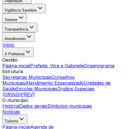
Legislação
Vigilância Sanitária
Setores
Transparência
Atendimento
Início
A Prefeitura
Gestão
Página inicial
Prefeita, Vice e Gabinete
Organograma
Estrutura
Secretarias Municipais
Conselhos
Municipais
Atendimento Especializado
Unidades de
Saúde
Escolas Municipais
Órgãos Especiais
(ORINDIPREV)
O município
História
Dados gerais
Símbolos municipais
Notícias
Turismo
Página inicial
Agenda de