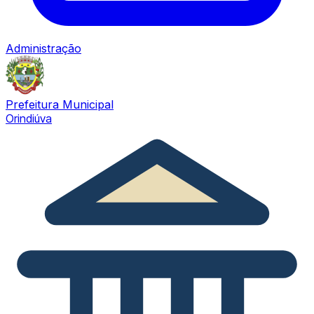
Administração
Prefeitura Municipal
Orindiúva