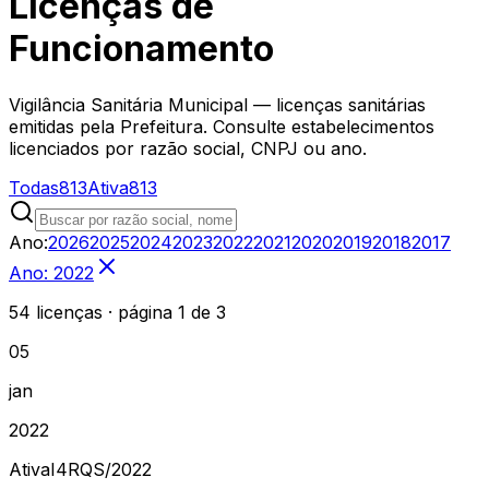
Licenças de
Funcionamento
Vigilância Sanitária Municipal — licenças sanitárias
emitidas pela Prefeitura. Consulte estabelecimentos
licenciados por razão social, CNPJ ou ano.
Todas
813
Ativa
813
Ano:
2026
2025
2024
2023
2022
2021
2020
2019
2018
2017
Ano: 2022
54 licenças
· página 1 de 3
05
jan
2022
Ativa
I4RQS
/
2022