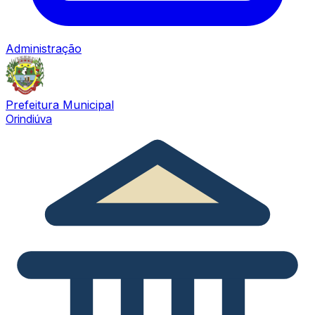
Administração
Prefeitura Municipal
Orindiúva