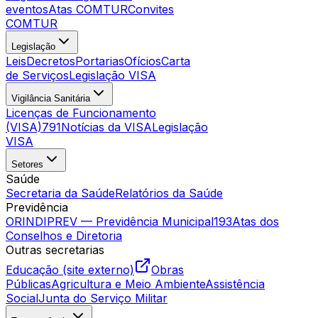
eventos
Atas COMTUR
Convites
COMTUR
Legislação
Leis
Decretos
Portarias
Ofícios
Carta
de Serviços
Legislação VISA
Vigilância Sanitária
Licenças de Funcionamento
(VISA)
791
Notícias da VISA
Legislação
VISA
Setores
Saúde
Secretaria da Saúde
Relatórios da Saúde
Previdência
ORINDIPREV — Previdência Municipal
193
Atas dos
Conselhos e Diretoria
Outras secretarias
Educação (site externo)
Obras
Públicas
Agricultura e Meio Ambiente
Assistência
Social
Junta do Serviço Militar