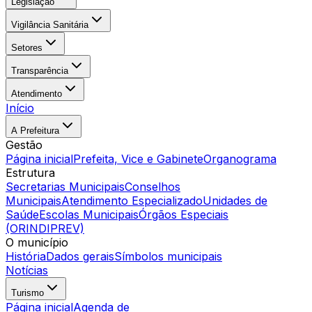
Legislação
Vigilância Sanitária
Setores
Transparência
Atendimento
Início
A Prefeitura
Gestão
Página inicial
Prefeita, Vice e Gabinete
Organograma
Estrutura
Secretarias Municipais
Conselhos
Municipais
Atendimento Especializado
Unidades de
Saúde
Escolas Municipais
Órgãos Especiais
(ORINDIPREV)
O município
História
Dados gerais
Símbolos municipais
Notícias
Turismo
Página inicial
Agenda de