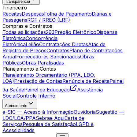
Transparência
Financeiro
Receitas
Despesas
Folha de Pagamento
Diárias e
Passagens
RGF / RREO (LRF)
Compras e Contratos
Todas as licitações
293
Pregão Eletrônico
Dispensa
Eletrônica
Concorrência
Eletrônica
Leilão
Contratações Diretas
Atas de
Registro de Preços
Contratos
Plano de Contratações
Anual
Fornecedores Sancionados
Obras
Públicas
Obras Paralisadas
Planejamento e Contas
Planejamento Orçamentário (PPA, LDO,
LOA)
Prestação de Contas
Renúncia de Receita
Painel
da Saúde
Painel da Educação
Assistência
Social
Controle Interno
Atendimento
e-SIC — Acesso à Informação
Ouvidoria
Sugestão —
LDO/LOA/PPA
Sebrae Aqui
Carta de
Serviços
Pesquisa de Satisfação
LGPD e
Acessibilidade