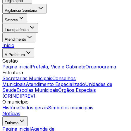
Legislação
Vigilância Sanitária
Setores
Transparência
Atendimento
Início
A Prefeitura
Gestão
Página inicial
Prefeita, Vice e Gabinete
Organograma
Estrutura
Secretarias Municipais
Conselhos
Municipais
Atendimento Especializado
Unidades de
Saúde
Escolas Municipais
Órgãos Especiais
(ORINDIPREV)
O município
História
Dados gerais
Símbolos municipais
Notícias
Turismo
Página inicial
Agenda de