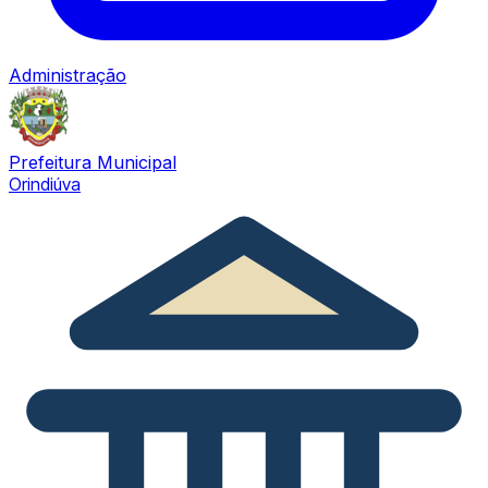
Administração
Prefeitura Municipal
Orindiúva