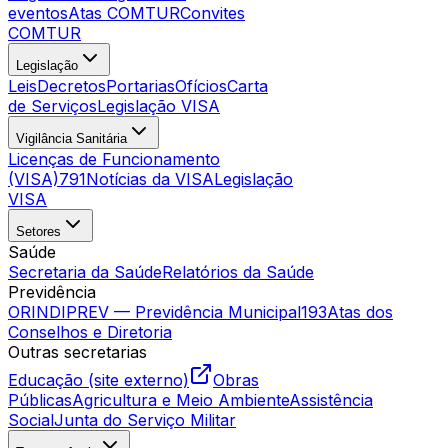
eventos
Atas COMTUR
Convites
COMTUR
Legislação
Leis
Decretos
Portarias
Ofícios
Carta
de Serviços
Legislação VISA
Vigilância Sanitária
Licenças de Funcionamento
(VISA)
791
Notícias da VISA
Legislação
VISA
Setores
Saúde
Secretaria da Saúde
Relatórios da Saúde
Previdência
ORINDIPREV — Previdência Municipal
193
Atas dos
Conselhos e Diretoria
Outras secretarias
Educação (site externo)
Obras
Públicas
Agricultura e Meio Ambiente
Assistência
Social
Junta do Serviço Militar