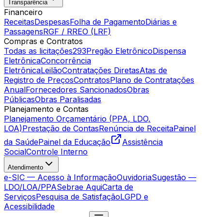
Transparência
Financeiro
Receitas
Despesas
Folha de Pagamento
Diárias e
Passagens
RGF / RREO (LRF)
Compras e Contratos
Todas as licitações
293
Pregão Eletrônico
Dispensa
Eletrônica
Concorrência
Eletrônica
Leilão
Contratações Diretas
Atas de
Registro de Preços
Contratos
Plano de Contratações
Anual
Fornecedores Sancionados
Obras
Públicas
Obras Paralisadas
Planejamento e Contas
Planejamento Orçamentário (PPA, LDO,
LOA)
Prestação de Contas
Renúncia de Receita
Painel
da Saúde
Painel da Educação
Assistência
Social
Controle Interno
Atendimento
e-SIC — Acesso à Informação
Ouvidoria
Sugestão —
LDO/LOA/PPA
Sebrae Aqui
Carta de
Serviços
Pesquisa de Satisfação
LGPD e
Acessibilidade