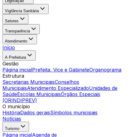
Legislação
Vigilância Sanitária
Setores
Transparência
Atendimento
Início
A Prefeitura
Gestão
Página inicial
Prefeita, Vice e Gabinete
Organograma
Estrutura
Secretarias Municipais
Conselhos
Municipais
Atendimento Especializado
Unidades de
Saúde
Escolas Municipais
Órgãos Especiais
(ORINDIPREV)
O município
História
Dados gerais
Símbolos municipais
Notícias
Turismo
Página inicial
Agenda de