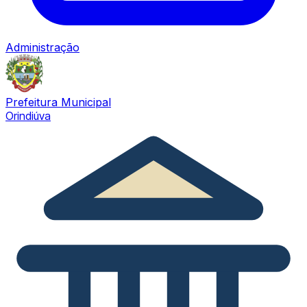
Administração
Prefeitura Municipal
Orindiúva