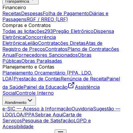
Transparência
Financeiro
Receitas
Despesas
Folha de Pagamento
Diárias e
Passagens
RGF / RREO (LRF)
Compras e Contratos
Todas as licitações
293
Pregão Eletrônico
Dispensa
Eletrônica
Concorrência
Eletrônica
Leilão
Contratações Diretas
Atas de
Registro de Preços
Contratos
Plano de Contratações
Anual
Fornecedores Sancionados
Obras
Públicas
Obras Paralisadas
Planejamento e Contas
Planejamento Orçamentário (PPA, LDO,
LOA)
Prestação de Contas
Renúncia de Receita
Painel
da Saúde
Painel da Educação
Assistência
Social
Controle Interno
Atendimento
e-SIC — Acesso à Informação
Ouvidoria
Sugestão —
LDO/LOA/PPA
Sebrae Aqui
Carta de
Serviços
Pesquisa de Satisfação
LGPD e
Acessibilidade