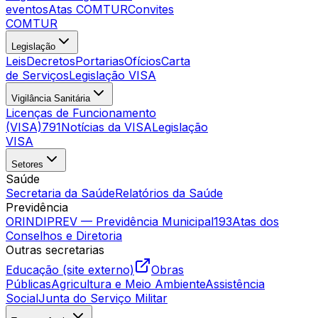
eventos
Atas COMTUR
Convites
COMTUR
Legislação
Leis
Decretos
Portarias
Ofícios
Carta
de Serviços
Legislação VISA
Vigilância Sanitária
Licenças de Funcionamento
(VISA)
791
Notícias da VISA
Legislação
VISA
Setores
Saúde
Secretaria da Saúde
Relatórios da Saúde
Previdência
ORINDIPREV — Previdência Municipal
193
Atas dos
Conselhos e Diretoria
Outras secretarias
Educação (site externo)
Obras
Públicas
Agricultura e Meio Ambiente
Assistência
Social
Junta do Serviço Militar