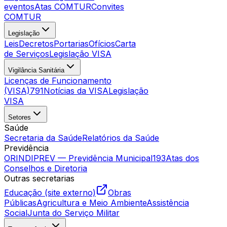
eventos
Atas COMTUR
Convites
COMTUR
Legislação
Leis
Decretos
Portarias
Ofícios
Carta
de Serviços
Legislação VISA
Vigilância Sanitária
Licenças de Funcionamento
(VISA)
791
Notícias da VISA
Legislação
VISA
Setores
Saúde
Secretaria da Saúde
Relatórios da Saúde
Previdência
ORINDIPREV — Previdência Municipal
193
Atas dos
Conselhos e Diretoria
Outras secretarias
Educação (site externo)
Obras
Públicas
Agricultura e Meio Ambiente
Assistência
Social
Junta do Serviço Militar