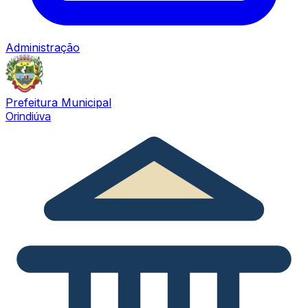
Administração
Prefeitura Municipal
Orindiúva