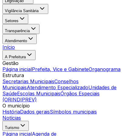
Legislação
Vigilância Sanitária
Setores
Transparência
Atendimento
Início
A Prefeitura
Gestão
Página inicial
Prefeita, Vice e Gabinete
Organograma
Estrutura
Secretarias Municipais
Conselhos
Municipais
Atendimento Especializado
Unidades de
Saúde
Escolas Municipais
Órgãos Especiais
(ORINDIPREV)
O município
História
Dados gerais
Símbolos municipais
Notícias
Turismo
Página inicial
Agenda de