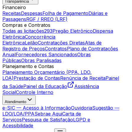
Transparência
Financeiro
Receitas
Despesas
Folha de Pagamento
Diárias e
Passagens
RGF / RREO (LRF)
Compras e Contratos
Todas as licitações
293
Pregão Eletrônico
Dispensa
Eletrônica
Concorrência
Eletrônica
Leilão
Contratações Diretas
Atas de
Registro de Preços
Contratos
Plano de Contratações
Anual
Fornecedores Sancionados
Obras
Públicas
Obras Paralisadas
Planejamento e Contas
Planejamento Orçamentário (PPA, LDO,
LOA)
Prestação de Contas
Renúncia de Receita
Painel
da Saúde
Painel da Educação
Assistência
Social
Controle Interno
Atendimento
e-SIC — Acesso à Informação
Ouvidoria
Sugestão —
LDO/LOA/PPA
Sebrae Aqui
Carta de
Serviços
Pesquisa de Satisfação
LGPD e
Acessibilidade