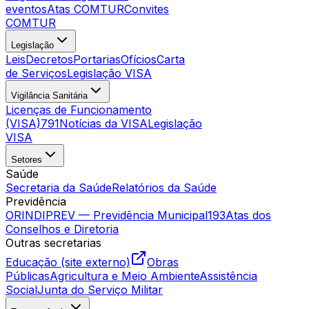
eventos
Atas COMTUR
Convites
COMTUR
Legislação
Leis
Decretos
Portarias
Ofícios
Carta
de Serviços
Legislação VISA
Vigilância Sanitária
Licenças de Funcionamento
(VISA)
791
Notícias da VISA
Legislação
VISA
Setores
Saúde
Secretaria da Saúde
Relatórios da Saúde
Previdência
ORINDIPREV — Previdência Municipal
193
Atas dos
Conselhos e Diretoria
Outras secretarias
Educação (site externo)
Obras
Públicas
Agricultura e Meio Ambiente
Assistência
Social
Junta do Serviço Militar