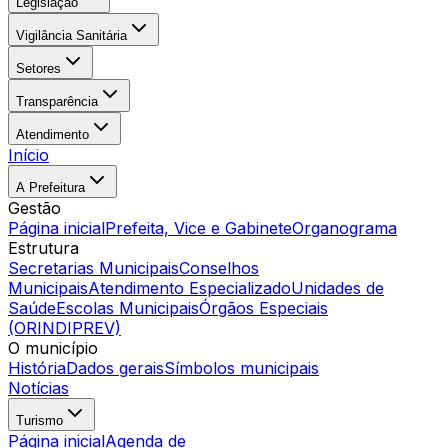
Legislação
Vigilância Sanitária
Setores
Transparência
Atendimento
Início
A Prefeitura
Gestão
Página inicial
Prefeita, Vice e Gabinete
Organograma
Estrutura
Secretarias Municipais
Conselhos
Municipais
Atendimento Especializado
Unidades de
Saúde
Escolas Municipais
Órgãos Especiais
(ORINDIPREV)
O município
História
Dados gerais
Símbolos municipais
Notícias
Turismo
Página inicial
Agenda de