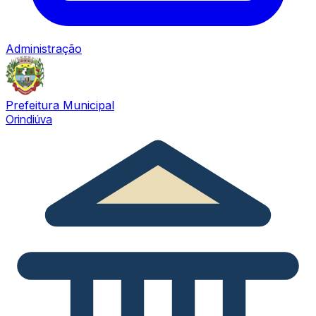
Administração
Prefeitura Municipal
Orindiúva