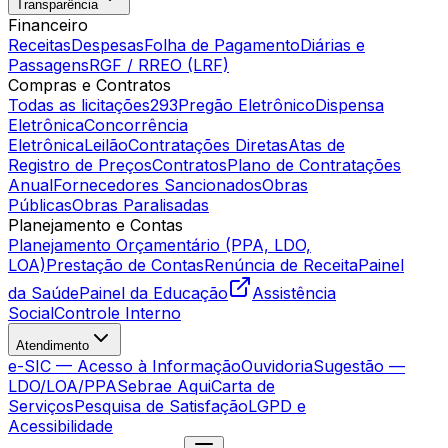
Transparência
Financeiro
Receitas
Despesas
Folha de Pagamento
Diárias e
Passagens
RGF / RREO (LRF)
Compras e Contratos
Todas as licitações
293
Pregão Eletrônico
Dispensa
Eletrônica
Concorrência
Eletrônica
Leilão
Contratações Diretas
Atas de
Registro de Preços
Contratos
Plano de Contratações
Anual
Fornecedores Sancionados
Obras
Públicas
Obras Paralisadas
Planejamento e Contas
Planejamento Orçamentário (PPA, LDO,
LOA)
Prestação de Contas
Renúncia de Receita
Painel
da Saúde
Painel da Educação
Assistência
Social
Controle Interno
Atendimento
e-SIC — Acesso à Informação
Ouvidoria
Sugestão —
LDO/LOA/PPA
Sebrae Aqui
Carta de
Serviços
Pesquisa de Satisfação
LGPD e
Acessibilidade