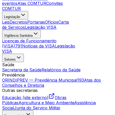
eventos
Atas COMTUR
Convites
COMTUR
Legislação
Leis
Decretos
Portarias
Ofícios
Carta
de Serviços
Legislação VISA
Vigilância Sanitária
Licenças de Funcionamento
(VISA)
791
Notícias da VISA
Legislação
VISA
Setores
Saúde
Secretaria da Saúde
Relatórios da Saúde
Previdência
ORINDIPREV — Previdência Municipal
193
Atas dos
Conselhos e Diretoria
Outras secretarias
Educação (site externo)
Obras
Públicas
Agricultura e Meio Ambiente
Assistência
Social
Junta do Serviço Militar