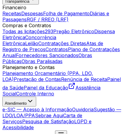
Transparência
Financeiro
Receitas
Despesas
Folha de Pagamento
Diárias e
Passagens
RGF / RREO (LRF)
Compras e Contratos
Todas as licitações
293
Pregão Eletrônico
Dispensa
Eletrônica
Concorrência
Eletrônica
Leilão
Contratações Diretas
Atas de
Registro de Preços
Contratos
Plano de Contratações
Anual
Fornecedores Sancionados
Obras
Públicas
Obras Paralisadas
Planejamento e Contas
Planejamento Orçamentário (PPA, LDO,
LOA)
Prestação de Contas
Renúncia de Receita
Painel
da Saúde
Painel da Educação
Assistência
Social
Controle Interno
Atendimento
e-SIC — Acesso à Informação
Ouvidoria
Sugestão —
LDO/LOA/PPA
Sebrae Aqui
Carta de
Serviços
Pesquisa de Satisfação
LGPD e
Acessibilidade