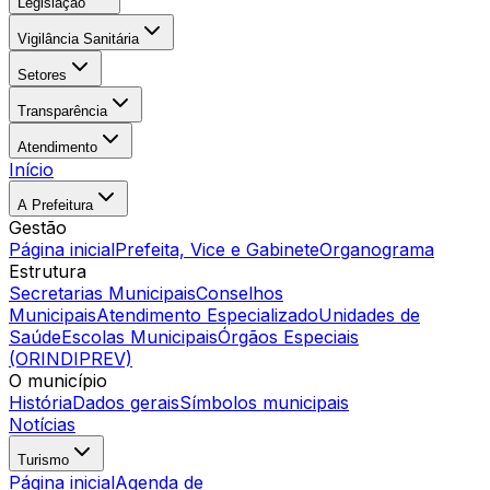
Legislação
Vigilância Sanitária
Setores
Transparência
Atendimento
Início
A Prefeitura
Gestão
Página inicial
Prefeita, Vice e Gabinete
Organograma
Estrutura
Secretarias Municipais
Conselhos
Municipais
Atendimento Especializado
Unidades de
Saúde
Escolas Municipais
Órgãos Especiais
(ORINDIPREV)
O município
História
Dados gerais
Símbolos municipais
Notícias
Turismo
Página inicial
Agenda de