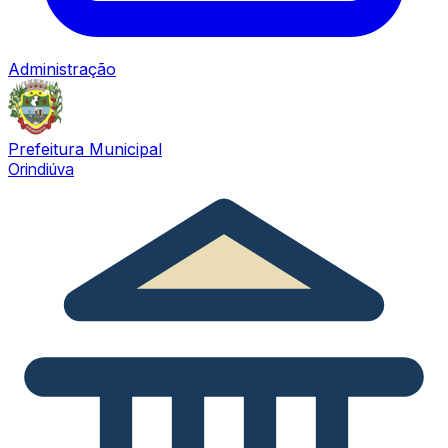
Administração
Prefeitura Municipal
Orindiúva