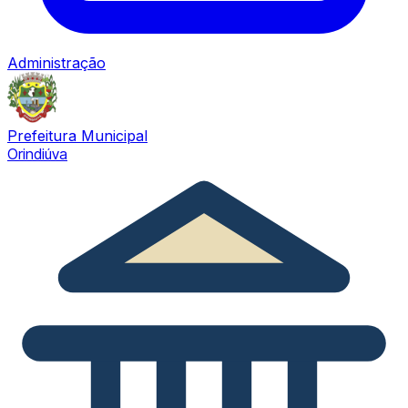
Administração
Prefeitura Municipal
Orindiúva