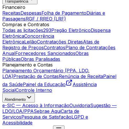
Transparência
Financeiro
Receitas
Despesas
Folha de Pagamento
Diárias e
Passagens
RGF / RREO (LRF)
Compras e Contratos
Todas as licitações
293
Pregão Eletrônico
Dispensa
Eletrônica
Concorrência
Eletrônica
Leilão
Contratações Diretas
Atas de
Registro de Preços
Contratos
Plano de Contratações
Anual
Fornecedores Sancionados
Obras
Públicas
Obras Paralisadas
Planejamento e Contas
Planejamento Orçamentário (PPA, LDO,
LOA)
Prestação de Contas
Renúncia de Receita
Painel
da Saúde
Painel da Educação
Assistência
Social
Controle Interno
Atendimento
e-SIC — Acesso à Informação
Ouvidoria
Sugestão —
LDO/LOA/PPA
Sebrae Aqui
Carta de
Serviços
Pesquisa de Satisfação
LGPD e
Acessibilidade