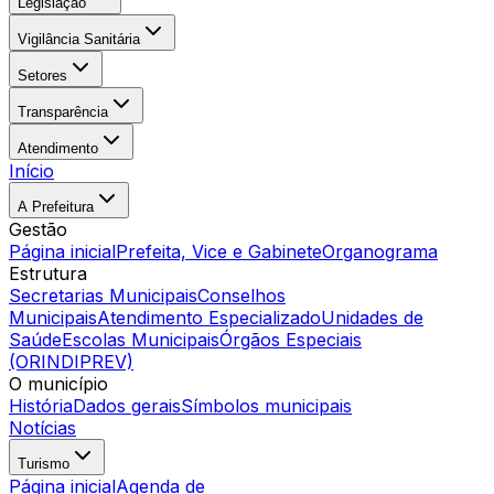
Legislação
Vigilância Sanitária
Setores
Transparência
Atendimento
Início
A Prefeitura
Gestão
Página inicial
Prefeita, Vice e Gabinete
Organograma
Estrutura
Secretarias Municipais
Conselhos
Municipais
Atendimento Especializado
Unidades de
Saúde
Escolas Municipais
Órgãos Especiais
(ORINDIPREV)
O município
História
Dados gerais
Símbolos municipais
Notícias
Turismo
Página inicial
Agenda de