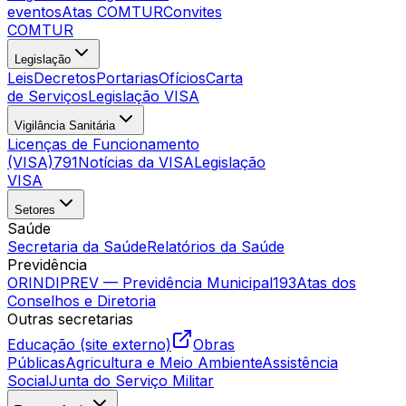
eventos
Atas COMTUR
Convites
COMTUR
Legislação
Leis
Decretos
Portarias
Ofícios
Carta
de Serviços
Legislação VISA
Vigilância Sanitária
Licenças de Funcionamento
(VISA)
791
Notícias da VISA
Legislação
VISA
Setores
Saúde
Secretaria da Saúde
Relatórios da Saúde
Previdência
ORINDIPREV — Previdência Municipal
193
Atas dos
Conselhos e Diretoria
Outras secretarias
Educação (site externo)
Obras
Públicas
Agricultura e Meio Ambiente
Assistência
Social
Junta do Serviço Militar