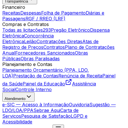
Transparência
Financeiro
Receitas
Despesas
Folha de Pagamento
Diárias e
Passagens
RGF / RREO (LRF)
Compras e Contratos
Todas as licitações
293
Pregão Eletrônico
Dispensa
Eletrônica
Concorrência
Eletrônica
Leilão
Contratações Diretas
Atas de
Registro de Preços
Contratos
Plano de Contratações
Anual
Fornecedores Sancionados
Obras
Públicas
Obras Paralisadas
Planejamento e Contas
Planejamento Orçamentário (PPA, LDO,
LOA)
Prestação de Contas
Renúncia de Receita
Painel
da Saúde
Painel da Educação
Assistência
Social
Controle Interno
Atendimento
e-SIC — Acesso à Informação
Ouvidoria
Sugestão —
LDO/LOA/PPA
Sebrae Aqui
Carta de
Serviços
Pesquisa de Satisfação
LGPD e
Acessibilidade