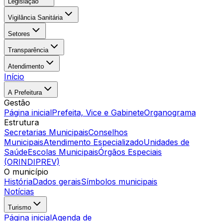
Legislação
Vigilância Sanitária
Setores
Transparência
Atendimento
Início
A Prefeitura
Gestão
Página inicial
Prefeita, Vice e Gabinete
Organograma
Estrutura
Secretarias Municipais
Conselhos
Municipais
Atendimento Especializado
Unidades de
Saúde
Escolas Municipais
Órgãos Especiais
(ORINDIPREV)
O município
História
Dados gerais
Símbolos municipais
Notícias
Turismo
Página inicial
Agenda de