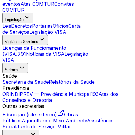
eventos
Atas COMTUR
Convites
COMTUR
Legislação
Leis
Decretos
Portarias
Ofícios
Carta
de Serviços
Legislação VISA
Vigilância Sanitária
Licenças de Funcionamento
(VISA)
791
Notícias da VISA
Legislação
VISA
Setores
Saúde
Secretaria da Saúde
Relatórios da Saúde
Previdência
ORINDIPREV — Previdência Municipal
193
Atas dos
Conselhos e Diretoria
Outras secretarias
Educação (site externo)
Obras
Públicas
Agricultura e Meio Ambiente
Assistência
Social
Junta do Serviço Militar