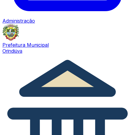
Administração
Prefeitura Municipal
Orindiúva